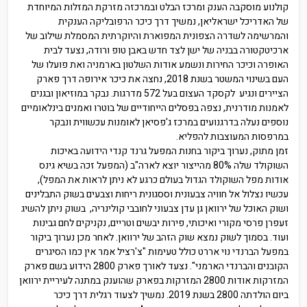
קולנוע מוסקבה הענק ומרכז הבלט ובמרכזה מזרקת המזלות המיוחדת
של האדריכל ישראליאן, נמשיך דרך כיכר הרפובליקה הענקית
והמרשימה לשדרה הצפונית המפוארת והיוקרתית המסמלת שילוב של
ארכיטקטורה בבניה של ישן לצד חדש באבן טופ ורודה, נצעד לבית
האופרה וכיכר החירות ונשמע אודות השלטון בארמניה ואת פועלו של
העם בשינוי המשטר בשנת 2018, נחצה את כיכר אירופה דרך פארק
הציירים ונגיע לקסקד העצום בעל 572 מדרגות. נבקר במוזיאון ובגנים
לאמנות מודרנית, נצפה בפסלים הייחודיים של בוטרו ואמנים בינלאומיים
נוספים נעלה בדרגנועים במרכז ג'פסיאן לאומנות עכשווית ונבקר
במרפסות המעוצבות להפליא.
זמן מתוק, נערוך ביקור בחנות המפעל גרנד קנדי הידועה באיכות
השוקולד שלה 80% מהייצור יוצא לארה"ב (המפעל זכה בשיא גינס
אודות מפל השוקולד הגדול בעולם כרגע לא ניתן לראות את המפל),
עכשיו נצלול אל חוויה צבעונית וססגונית ריחות וצבעים בשוק התבלינים
ושוק האוכל של ירוואן גן עדן צבעוני לחובבי קולינריה, בשוק ניתן להשיג
זעפרן פרסי מקורי ואיכותי, פירות יבשים וטריים, נקניקים לחם גבינות
ועוד. בסמוך לשוק נמצא שוק הזהב של ירוואן. לאחר מכן נערוך ביקור
במפעל הברנדי נוי אררט כולל טעימות "צ'רציל אמר אין כמו הסיגרים
הקובנים והברנדי הארמני". נצעד לאורך פארק 2800 הידוע בשם פארק
המזרקות אודות 2800 המזרקות בפארק שהוענק במתנה לעיריית ירוואן
ביום הולדתה 2800 בשנת 2019. נמשיך לצעוד רגלית דרך כיכר