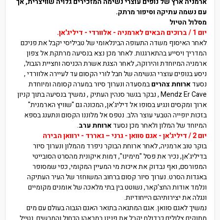
ארמניה ארץ של נופים עוצרי נשימה המזכירים גלויה שוויצרית, אך
עם נשמה עתיקה וסיפור מרתק.
מסלול הטיול
יום 1 / ברוכים הבאים לארמניה - אלוורדי - דיליג'אן.
לאחר האיסוף משדה התעופה הבינלאומי של טביליסי יקבל את פניכם
המדריך ויסייע בהתארגנות. לאחר מכן נצא בנסיעה מרתקת אל צפון
ארמניה המיוחדת והירוקה, לאחר הצגת אשרת הכניסה וחציית הגבול,
ניסע בנופים עוצרי הנשימה של חבל לורי הקסום עד לעיירה אלוורדי ,
נסעד
ארוחת צהרים
במסעדה ונערוך סיור במערה קסומה ומיוחדת
Mendz Er Cave
, נבקר בגשר סנהין העתיק , נמשיך בנסיעה בתוך קניון
ארוך ומקסים ונגיע בסופו אל דיליג'אן, המכונה גם "שוויץ הארמנית"
בזכות יופייה הטבעי עוצר הלב
.
נטפס אל מלוננו הקסום ונתענג בספא
המיוחד של המלון ולאחר מכן נסעד
ארוחת ערב
.
יום 2 / דיליג'אן - אגם סוואן - גרני – גאררד - ירוואן הבירה
בוקר טוב ארמניה, לאחר ארוחת הבוקר ניפרד מהמלון ונערוך סיור
בדיליג'אן, נכיר את פסל "מימינו", דמות איקונית מהסרט הסובייטי
המפורסם, ואף נבדוק את איכות מי המעיין המקומי, כפי שמסופר
באגדות הסרט
.
נערוך סיור קסום ברחוב המשוחזר של העיר העתיקה
ונלמד אודות החצ'קאר, נשוטט בין בתי מלאכה של אומנים מקומיים
ונגלה את יצירותיהם הייחודיות.
נמשיך לאגם סוואן. אגם המתגאה בתואר האגם הגבוה בעולם עם מים
מתוקים צלולים כבדולח יקבל את פנינו במראהו הכחול והמרשים. נטייל