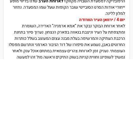
הרפובליקה למסעדת השבויה מקווקז
לארוחת הערב
שלנו בליווי מופע
ייחודי אודות הסרט הסובייטי שובר הקופות שעל שמו המסעדה. נחזור
למלון ללינה.
יום 4 / ירוואן העיר הוורודה
לאחר ארוחת הבוקר נבקר את "אמא ארמניה" האדירה, השומרת
ומתצפתת על העיר וניצבת בגאווה בפארק הנצחון. נערוך סיור בתחנת
הרכבת העתיקה והמרשימה בעלת מבנה עצום המעוצב בשלל כותרות
החרוטים באבן, נשמע את סיפורו של דוד הגיבור הארמני ונתרשם מפסלו
העוצמתי. נעניק זמן לארוחת צהרים עצמאית במתחם אוכל ענק ולאחר
נמשיך לשופינג וחווית קניות בשוק התיקים וראשה מול זהו למעשה
מתחם שוק ענק מקורה המתמחה בכל סוגי התיקים, נעליים ובגדים
במחירים מוזלים. נעניק כבוד באנדרטת רצח העם הארמני לעם המופלא,
רגע של זיכרון והתייחדות. בערב נצא לסעוד
ארוחת ערב
במסעדה
היוקרתית "מונטה כריסטו" המעוצבת כמבצר מימי הביניים על גדות נהר
הרזדן. נחזור למלוננו ללינה.
יום 5 / הר אררט - ירוואן - סיור ערב
הבוקר שבת מנוחה והתרעננות, נעניק זמן איכות ליהנות מהבריכות וספא
המלון וארוחת הבוקר, בשעות הצהרים המוקדמות נצא לחור ויראפ הכי
קרוב שאפשר להר אררט, כאן התחילה הנצרות בארמניה, נשמע את
סיפורו של גראגורי המאיר ולאחר מכן נחזור לירוואן לשוק ורניסאז'
הענק באוויר הפתוח (שוק פשפשים), ובסמוך לו שוק הכסף המציע
תכשיטים מרהיבים. נעניק זמן קניות בדלמה מול מתחם קניות ענק