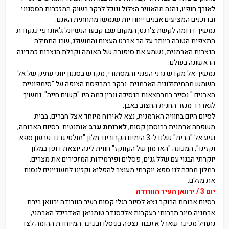
לאורך חופיו, נהנה מהאוויר הצלול ונוכל לבקר בשוק המזכרות הססגוני
ובדוכנים המציעים אבנים ייחודיות שנמשו מתחתית האגם.
נמשיך דרומה לקשת צ'רנט, המקום שבו קבעו הנשיונל ג'אוגרפי כנקודת
התצפית הטובה ביותר על הר אררט העצום והמושלג, שבו התחילה
הנצרות הארמנית, נשמע את סיפורה של האומה וקבלת הנצרות כמדינה
הראשונה בעולם.
נמשיך אל מקדש גרני הפגני והמסתורי, מקדש בסגנון יווני עתיק של אל
השמש מהמיתולוגיה הארמנית. נבקר במרפסת הצופה על "סימפוניית
האבנים " נסייר במרחצאות הנסיכה ונבין כמה היו "קשים חייה". נמשיך
לגאררד מנזר החנית החצוב באבן.
לסיום היום בחוויה הארמנית, נצא לאירוח מיוחד אצל חברים, בבית
משפחה ארמנית בבוסתן קסום,
לארוחת ערב
אותנטית. בסיום הארוחה,
נגיע אל "הבית" שלנו ל-3 הימים הקרובים: מלון "מולטי גרנד פרעון ספא
וקזינו", המכונה "הארמון של הקווקז" חווית לינה יוצאת דופן במלון
יוקרתי הבנוי עם שלל גנים, פסלים ופירמידות המזכירים את מצרים.
במלון מחכה לנו ספא יוקרתי מעוצב להפליא וקזינו למעוניינים לנסות
את מזלם.
יום 3 / ירוואן העיר הוורודה
בסיום ארוחת הבוקר נצא לסיור רגלי קסום בעיר הוורודה ירוואן בירת
ארמניה סיור תרבותי בעקבות אלכסנדר טומניאן האדריכל הארמני,
נתחיל מכיכר שארל אזנבור נצפה בפסלו ובכיכר המיוחדת ההומה לצד