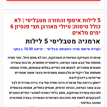
5 לילות איסוף והחזרה מטבליסי | לא
כולל טיסות| טיולי מאורגן חצי פנסיון 6
ימים מלאים
ארמניה מטבליסי 5 לילות
נקודת איסוף שדה התעופה טבליסי :
יציאה 10:30 בבוקר
ארמניה העתיקה המיוחדת והמרתקת, זהו לא סתם טיול, זוהי חוויה
סוחפת של טבע עוצר נשימה, היסטוריה מפוארת, תרבות עשירה
וטעמים משכרים. לטעום את החיים במלוא עוצמתם, חוויה שמחה
וסוחפת של ריקודים תלבושות מסורתיות ורגעי אושר אמתיים
שייחרטו בזיכרון לנצח.
ירוואן בירתה של ארמניה הינה חוויה של עיר בירה מודרנית לצד
טבע עוצר נשימה, נהרות זורמים, אגמים כחולים, אמנות עכשווית
ותרבות עשירה ומרתקת, מסע בלתי נשכח לאוהבי החיים הטובים
למבקשים לחוות את התרבות הארמנית העשירה בצורה אותנטית
ומהנה במיוחד
.