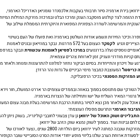
 ירוואן בירת ארמניה סיור תרבותי בעקבות אלכסנדר טומניאן האדריכל הארמני,
דת ההומה לצד קולנוע מוסקבה הענק ומרכז הבלט ובמרכזה מזרקת המזלות המיוח
ענקית והמרשימה לשדרה הצפונית המפוארת והיוקרתית המסמלת שילוב של
ופרה וכיכר החירות ונשמע אודות השלטון בארמניה ואת פועלו של העם בשינוי
לקסקד
העצום בעל 572 מדרגות. נבקר במוזיאון ובגנים לאמנות
אומיים נוספים נעלה בדרגנועים
במרכז ג'פסיאן לאומנות עכשווית
ונבקר במרפסו
 קניות מודרני ונעניק זמן לארוחת צהרים עצמאית.
ע של זיכרון והתייחדות. בסיום הביקור נחזור למלוננו להתרעננות ומנוחה ולאחר מכ
 כריסטו"
המעוצבת כמבצר מימי הביניים על גדות נהר הרזדן.
ע המזרקות הססגוני
בכיכר הרפובליקה.
ל הטורקי שם מתנוסס בסמוך בגאווה ובממדים עצומים הר אררט המושלג, חור וירא
 גרגורי המאיר השליח של ישו ותחילתה של הנצרות בארמניה.
ם אוכל ענק ולאחר מכן נצא לסיור בתחנת הרכבת המרשימה בעלת מבנה עצום המעו
הגיבור הארמני
ונתרשם מפסלו העוצמתי.
תבלינים ושוק האוכל של ירוואן
גן עדן צבעוני לחובבי קולינריה, בשוק ניתן להש
ם לחם גבינות ועוד. בסמוך לשוק נמצא שוק הזהב של ירוואן.
אחר הצהרים נערוך סיור רגלי בפארק 2800 זהו פארק המזרקות שנבנה כמתנה לעיר ירוואן ביום הולדתה 2800 שנים , נצעד לאורכו של
סעודת ארוחת הערב שלנו בליווי מופע יחודי אודות הסרט הסובייטי שובר הקופות