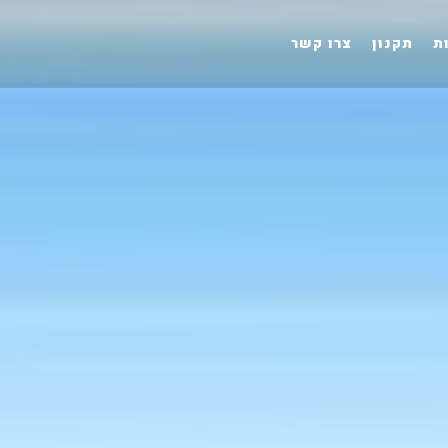
ת
תקנון
צרו קשר