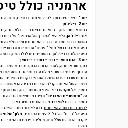
ארמניה כולל טיסות 7 ל
יום 1:
נצא בטיסת ערב לטבליסי וננחת בחצות, נפגש עם ה
יום 2: דיליג'אן
בתום ארוחת הבוקר, התארגנות ואנו בדרכנו לארמניה, נח
את
דיליג'אן
, הלא היא "השוויץ של ארמניה". על גדות נה
נשוטט ברחוב משוחזר ברובע האומנים ובעלי המלאכה ונ
נפענח את סודו של פסל "מימינו" אודות לסרט הסובייטי
נגיע למלוננו בדיליג'אן , המעוניינים יוכלו להתפנק בספ
יום 3: אגם סוואן – גרני – גאררד - ירוואן
בוקר טוב ארמניה, לאחר ארוחת הבוקר נפרד מהמלון ונטפס לגובה 1900 מ' מע
עם נוף פנורמי שנשקף מולנו עוצר נשימה. נשמע את ס
המקום שבו קבעו הנשיונל ג'אוגרפי כנקודת התצפית הטו
סיפורה של האומה וקבלת הנצרות כמדינה הראשונה בעו
נמשיך אל
מקדש גרני
הפגני והמסתורי, מקדש בסגנון י
על
"סימפוניית האבנים "
נסייר במרחצאות הנסיכה ונבין
נמשיך בדרכנו
לגאררד
מנזר החנית החצוב באבן
לסיום היום בחוויה הארמנית
, נצא לאירוח מיוחד אצל חבר
נגיע אל "הבית" שלנו ל-3 הימים הקרובים:
מלון "מולטי ג
יוקרתי הבנוי עם שלל גנים, פסלים ופירמידות המזכירים 
מזלם.