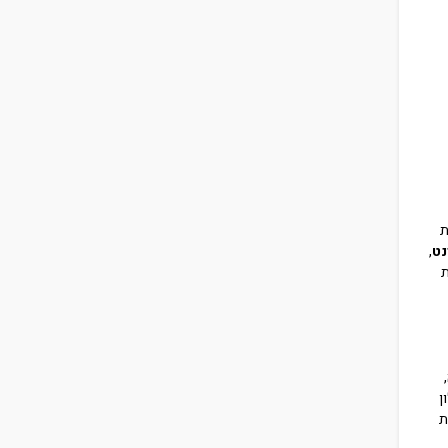
ת
נט
,
ת
ן
ת