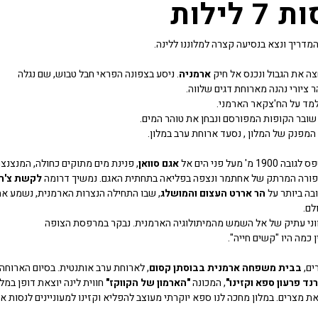
ילות
מדריך ונצא בנסיעה קצרה למלוננו ללינה.
צה את הגבול ונכנס אל חיק
ארמניה
. ניסע בצפונה הפראי חבל טבוש, שם נגלה
ר ציורי נהנה מארוחת דגים שלווה.
למד על הח'צקאר הארמני.
 שובר הקופות המפורסם ונבחן את טוהר המים.
א המפנק של המלון , נסעד ארוחת ערב במלון.
ל פני הים אל
אגם סוואן
, פנינת מים מתוקים כחולה, המנצנצ
יפורה המרתק של אחתמר ונצפה בפליאה בתחתית האגם. נמשיך דרומה
לקשת צ'ר
בה ביותר על
הר אררט העצום והמושלג
, שבו התחילה הנצרות הארמנית, נשמע א
לם.
ווני עתיק של אל השמש מהמיתולוגיה הארמנית. נבקר במרפסת הצופה
 כמה היו "קשים חייה".
ים,
בבית משפחה ארמנית בבוסתן קסום
, לארוחת ערב אותנטית. בסיום הארוחה,
רנד פרעון ספא וקזינו"
, המכונה
"הארמון של הקווקז"
חווית לינה יוצאת דופן במלו
את מצרים. במלון מחכה לנו ספא יוקרתי מעוצב להפליא וקזינו למעוניינים לנסות א