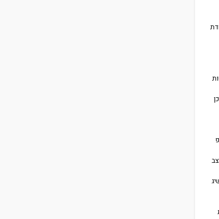
דת
ת
ן
פ
צב
יג