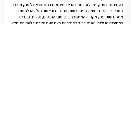
העוצמתי. נעניק זמן לארוחת צהרים עצמאית במתחם אוכל ענק ולאחר
נמשיך לשופינג וחווית קניות בשוק התיקים וראשה מול זהו למעשה
מתחם שוק ענק מקורה המתמחה בכל סוגי התיקים, נעליים ובגדים
במחירים מוזלים. נעניק כבוד באנדרטת רצח העם הארמני לעם המופלא,
רגע של זיכרון והתייחדות. בערב נצא לסעוד
ארוחת ערב
במסעדה
היוקרתית "מונטה כריסטו" המעוצבת כמבצר מימי הביניים על גדות נהר
הרזדן. נחזור למלוננו ללינה.
יום 5 / הר אררט - ירוואן - סיור ערב
הבוקר שבת מנוחה והתרעננות, נעניק זמן איכות ליהנות מהבריכות וספא
המלון וארוחת הבוקר, בשעות הצהרים המוקדמות נצא לחור ויראפ הכי
קרוב שאפשר להר אררט, כאן התחילה הנצרות בארמניה, נשמע את
סיפורו של גראגורי המאיר ולאחר מכן נחזור לירוואן לשוק ורניסאז'
הענק באוויר הפתוח (שוק פשפשים), ובסמוך לו שוק הכסף המציע
תכשיטים מרהיבים. נעניק זמן קניות בדלמה מול מתחם קניות ענק
בסטנדרטים אירופאים נעניק זמן לארוחת צהרים עצמאית, את הלילה
נחתום בסיור לילי קסום בירוואן ובצפייה במופע המזרקות הססגוני בכיכר
הרפובליקה.
יום 6 / טיול בין כפרי ארמניה לגאורגיה בקווקז הנמוך
לאחר ארוחת בוקר במלון, ניפרד בעצב קל מהמלון ומארמניה הקסומה.
היום פנינו מועדות צפונה, אל עבר גאורגיה השכנה. נתחיל בביקור ביקב
ווסקוואז הציורי נשמע את סיפורה המרגש של המשפחה ונכיר את