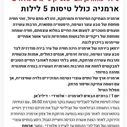
ארמניה כולל טיסות 5 לילות
ארמניה העתיקה המיוחדת והמרתקת, זהו לא סתם טיול, זוהי חוויה
סוחפת של טבע עוצר נשימה, היסטוריה מפוארת, תרבות עשירה
וטעמים משכרים. לטעום את החיים במלוא עוצמתם, חוויה שמחה
וסוחפת של ריקודים תלבושות מסורתיות ורגעי אושר אמתיים
שייחרטו בזיכרון לנצח.
ירוואן בירתה של ארמניה הינה חוויה של עיר בירה מודרנית לצד
טבע עוצר נשימה, נהרות זורמים, אגמים כחולים, אמנות עכשווית
ותרבות עשירה ומרתקת, מסע בלתי נשכח לאוהבי החיים הטובים
למבקשים לחוות את התרבות הארמנית העשירה בצורה אותנטית
ומהנה במיוחד.
ארמניה ארץ של נופים עוצרי נשימה המזכירים גלויה שוויצרית, אך
עם נשמה עתיקה וסיפור מרתק.
מסלול הטיול
יום 1 / ברוכים הבאים לארמניה - אלוורדי - דיליג'אן.
נעלה לטיסת אלעל לטבליסי בשעת בוקר מוקדמת 06:00 , עם הנחיתה
בשדה התעופה הבינלאומי של טביליסי יקבל את פניכם המדריך ויסייע
בהתארגנות. לאחר מכן נצא בנסיעה מרתקת אל צפון ארמניה המיוחדת
והירוקה, לאחר הצגת אשרת הכניסה וחציית הגבול, ניסע בנופים עוצרי
הנשימה של חבל לורי הקסום עד לעיירה אלוורדי , נסעד
ארוחת