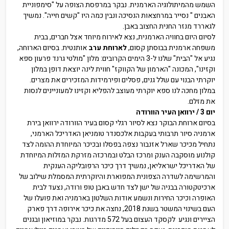
השמש מהמיתולוגיה הארמנית. נבקר במרפסת הצופה על "סימפוניית
האבנים " נסייר במרחצאות הנסיכה ונבין כמה היו "קשים חייה". נמשיך
לגאררד מנזר החנית החצוב באבן.
לסיום היום בחוויה הארמנית, נצא לאירוח מיוחד אצל חברים, בבית
משפחה ארמנית בבוסתן קסום,
לארוחת ערב
אותנטית. בסיום הארוחה,
נגיע אל "הבית" שלנו ל-3 הימים הקרובים: מלון "מולטי גרנד פרעון ספא
וקזינו", המכונה "הארמון של הקווקז" חווית לינה יוצאת דופן במלון
יוקרתי הבנוי עם שלל גנים, פסלים ופירמידות המזכירים את מצרים.
במלון מחכה לנו ספא יוקרתי מעוצב להפליא וקזינו למעוניינים לנסות
את מזלם.
יום 3 / ירוואן העיר הוורודה
בסיום ארוחת הבוקר נצא לסיור רגלי קסום בעיר הוורודה ירוואן בירת
ארמניה סיור תרבותי בעקבות אלכסנדר טומניאן האדריכל הארמני,
נתחיל מכיכר שארל אזנבור נצפה בפסלו ובכיכר המיוחדת ההומה לצד
קולנוע מוסקבה הענק ומרכז הבלט ובמרכזה מזרקת המזלות המיוחדת
של האדריכל ישראליאן, נמשיך דרך כיכר הרפובליקה הענקית
והמרשימה לשדרה הצפונית המפוארת והיוקרתית המסמלת שילוב של
ארכיטקטורה בבניה של ישן לצד חדש באבן טופ ורודה, נצעד לבית
האופרה וכיכר החירות ונשמע אודות השלטון בארמניה ואת פועלו של
העם בשינוי המשטר בשנת 2018, נחצה את כיכר אירופה דרך פארק
הציירים ונגיע לקסקד העצום בעל 572 מדרגות. נבקר במוזיאון ובגנים