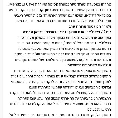
צהרים
במסעדה ונערוך סיור במערה קסומה ומיוחדת Mendz Er Cave ,
נבקר בגשר סנהין העתיק , נמשיך בנסיעה בתוך קניון ארוך ומקסים ונגיע
בסופו אל דיליג'אן, המכונה גם "שוויץ הארמנית" בזכות יופייה הטבעי
עוצר הלב. נטפס אל מלוננו הקסום ונתענג בספא המיוחד של המלון
ולאחר מכן נסעד
ארוחת ערב
.
יום 2 / דיליג'אן - אגם סוואן - גרני – גאררד - ירוואן הבירה
בוקר טוב ארמניה, לאחר ארוחת הבוקר ניפרד מהמלון ונערוך סיור
בדיליג'אן, נכיר את פסל "מימינו", דמות איקונית מהסרט הסובייטי
המפורסם, ואף נבדוק את איכות מי המעיין המקומי, כפי שמסופר
באגדות הסרט. נערוך סיור קסום ברחוב המשוחזר של העיר העתיקה
ונלמד אודות החצ'קאר, נשוטט בין בתי מלאכה של אומנים מקומיים
ונגלה את יצירותיהם הייחודיות.
נמשיך לאגם סוואן. אגם המתגאה בתואר האגם הגבוה בעולם עם מים
מתוקים צלולים כבדולח יקבל את פנינו במראהו הכחול והמרשים. נטייל
לאורך חופיו, נהנה מהאוויר הצלול ונוכל לבקר בשוק המזכרות הססגוני
ובדוכנים המציעים אבנים ייחודיות שנמשו מתחתית האגם.
נמשיך דרומה לקשת צ'רנט, המקום שבו קבעו הנשיונל ג'אוגרפי כנקודת
התצפית הטובה ביותר על הר אררט העצום והמושלג, שבו התחילה
הנצרות הארמנית, נשמע את סיפורה של האומה וקבלת הנצרות כמדינה
הראשונה בעולם.
נמשיך אל מקדש גרני הפגני והמסתורי, מקדש בסגנון יווני עתיק של אל