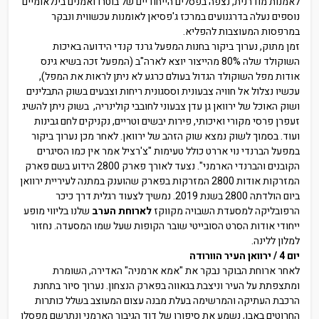
לאמנות מודרנית, נצפה בפסלים הייחודיים של בוטרו ואמנים בינלאומיים
נוספים נעלה בדרגנועים במרכז ג'פסיאן לאומנות עכשווית ונבקר
במרפסות המעוצבות להפליא.
זמן מתוק, נערוך ביקור בחנות המפעל גרנד קנדי הידועה באיכות
השוקולד שלה 80% מהייצור יוצא לארה"ב (המפעל זכה בשיא גינס
אודות מפל השוקולד הגדול בעולם כרגע לא ניתן לראות את המפל),
עכשיו נצלול אל חוויה צבעונית וססגונית ריחות וצבעים בשוק התבלינים
ושוק האוכל של ירוואן גן עדן צבעוני לחובבי קולינריה, בשוק ניתן להשיג
זעפרן פרסי מקורי ואיכותי, פירות יבשים וטריים, נקניקים לחם גבינות
ועוד. בסמוך לשוק נמצא שוק הזהב של ירוואן. לאחר מכן נערוך ביקור
במפעל הברנדי נוי אררט כולל טעימות "צ'רציל אמר אין כמו הסיגרים
הקובנים והברנדי הארמני". נצעד לאורך פארק 2800 הידוע בשם פארק
המזרקות אודות 2800 המזרקות בפארק שהוענק במתנה לעיריית ירוואן
ביום הולדתה 2800 בשנת 2019. נמשיך לצעוד רגלית דרך כיכר
הרפובליקה למסעדת השבויה מקווקז
לארוחת הערב
שלנו בליווי מופע
ייחודי אודות הסרט הסובייטי שובר הקופות שעל שמו המסעדה. נחזור
למלון ללינה.
יום 4 / ירוואן העיר הוורודה
לאחר ארוחת הבוקר נבקר את "אמא ארמניה" האדירה, השומרת
ומתצפתת על העיר וניצבת בגאווה בפארק הנצחון. נערוך סיור בתחנת
הרכבת העתיקה והמרשימה בעלת מבנה עצום המעוצב בשלל כותרות
החרוטים באבן, נשמע את סיפורו של דוד הגיבור הארמני ונתרשם מפסלו